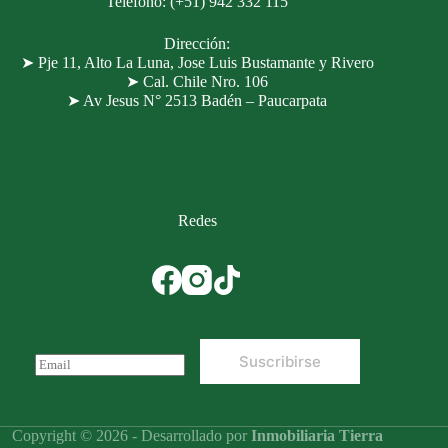
Teléfono: (+51
)
942 332 115
Dirección
:
➤ Pje 11, Alto La Luna, Jose Luis Bustamante y Rivero
➤ Cal. Chile Nro. 106
➤ Av Jesus N° 2513 Badén – Paucarpata
Redes
Suscribirse
E
m
a
i
l
Copyright © 2026 - Desarrollado por
Inmobiliaria Tierra
*